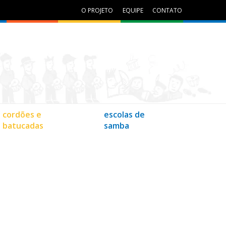
O PROJETO
EQUIPE
CONTATO
cordões e
escolas de
batucadas
samba